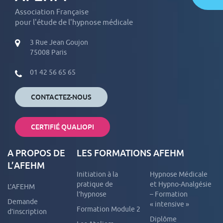
Association Française
pour l'étude de l'hypnose médicale
3 Rue Jean Goujon
75008 Paris
01 42 56 65 65
CONTACTEZ-NOUS
CERTIFIÉ QUALIOPI
A PROPOS DE
LES FORMATIONS AFEHM
L’AFEHM
Initiation à la
Hypnose Médicale
pratique de
et Hypno-Analgésie
L’AFEHM
l’hypnose
– Formation
Demande
« intensive »
Formation Module 2
d’inscription
Diplôme