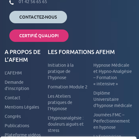
01 42 56 65 65
CONTACTEZ-NOUS
CERTIFIÉ QUALIOPI
A PROPOS DE
LES FORMATIONS AFEHM
L’AFEHM
Initiation à la
Hypnose Médicale
pratique de
et Hypno-Analgésie
L’AFEHM
l’hypnose
– Formation
Demande
« intensive »
Formation Module 2
d’inscription
Diplôme
Les Ateliers
Contact
Universitaire
pratiques de
d’hypnose médicale
Mentions Légales
l’Hypnose
Journées FMC –
Congrès
L’Hypnoanalgésie :
Perfectionnement
douleurs aiguës et
Publications
en hypnose
stress
Plateforme vidéos
La Supervision –