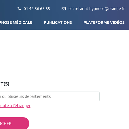
01 42 56 65 65
secretariat.hypnose@orange.fr
PNOSE MÉDICALE
PUBLICATIONS
PLATEFORME VIDÉOS
Qu’est-ce que l’Hypnose médicale ?
L’association AFEHM
Objectif de la formation
Trouver un thérapeute
T(S)
eute à l’étranger
RCHER