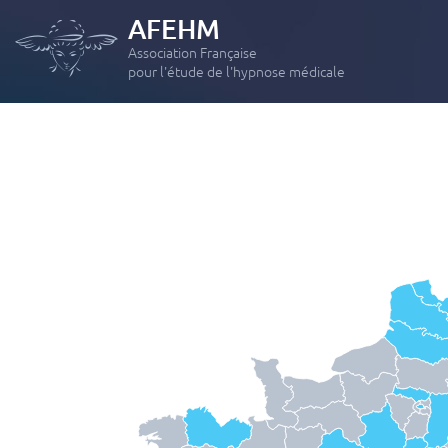
AFEHM
Association Française
pour l'étude de l'hypnose médicale
FORMATION INITIALE
Module 1 : Initiation à la pratique de l’hypnose
Module 2 : Les applications thérapeutiques de l’Hypnose
Hypnose Médicale et Hypno-Analgésie – Formation
« intensive »
PERFECTIONNEMENTS
Module 3 : Les grands hypnothérapeute revisités
Module 4 : Hypnose et douleurs : de l’aiguë et du chronique
Module 5 : Phobies, Anxiété, Dépression, Etat de stress post-
traumatique
Module 6 : Les addictions