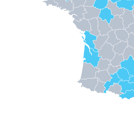
Module 7 : Autohypnose et méditation
Module 8 : L’hypnose pour les enfants
Module 9 : Maternité – Accouchement – Sexualité
Module 10 : Soins palliatifs
JOURNÉES FMC – PERFECTIONNEMENT EN
HYPNOSE
LA SUPERVISION – INTERVISION