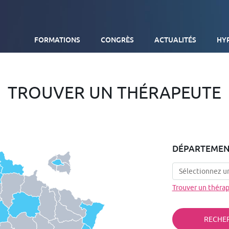
FORMATIONS
CONGRÈS
ACTUALITÉS
HY
DIPLÔME UNIVERSITAIRE D’HYPNOSE MÉDICALE
TROUVER UN THÉRAPEUTE
FORMATIONS EXTERNES SUR SITE
TOUTES NOS FORMATIONS
DÉPARTEMEN
Trouver un thérap
RECHE