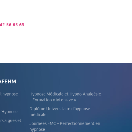
 42 56 65 65
 AFEHM
e l’hypnose
Hypnose Médicale et Hypno-Analgésie
– Formation « intensive »
Diplôme Universitaire d’hypnose
 l’Hypnose
médicale
Journées FMC – Perfectionnement en
hypnose