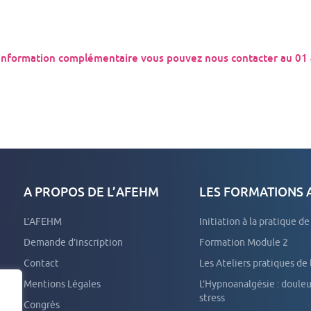
information complémentaire vous pouvez nous contacter au 01
A PROPOS DE L’AFEHM
LES FORMATIONS
L’AFEHM
Initiation à la pratique d
Demande d’inscription
Formation Module 2
Contact
Les Ateliers pratiques de
Mentions Légales
L’Hypnoanalgésie : douleurs aiguës et
stress
Congrès