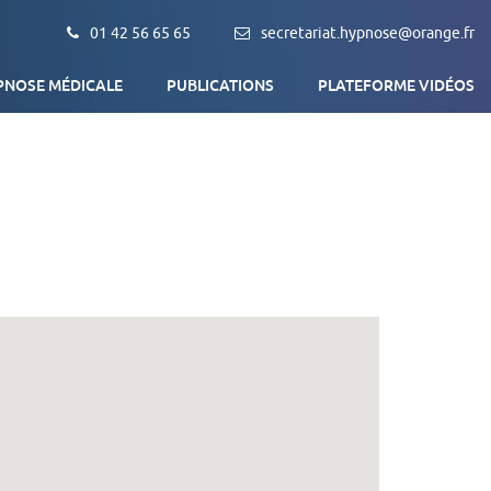
01 42 56 65 65
secretariat.hypnose@orange.fr
PNOSE MÉDICALE
PUBLICATIONS
PLATEFORME VIDÉOS
Qu’est-ce que l’Hypnose médicale ?
L’association AFEHM
Objectif de la formation
Trouver un thérapeute