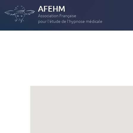
AFEHM
Association Française
pour l'étude de l'hypnose médicale
FORMATION INITIALE
Module 1 : Initiation à la pratique de l’hypnose
Module 2 : Les applications thérapeutiques de l’Hypnose
Hypnose Médicale et Hypno-Analgésie – Formation
« intensive »
PERFECTIONNEMENTS
Module 3 : Les grands hypnothérapeute revisités
Module 4 : Hypnose et douleurs : de l’aiguë et du chronique
Module 5 : Phobies, Anxiété, Dépression, Etat de stress post-
traumatique
Module 6 : Les addictions