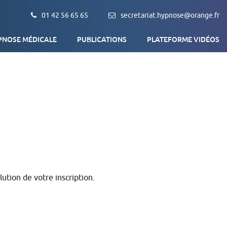
01 42 56 65 65
secretariat.hypnose@orange.fr
PNOSE MÉDICALE
PUBLICATIONS
PLATEFORME VIDÉOS
Qu’est-ce que l’Hypnose médicale ?
L’association AFEHM
Objectif de la formation
Trouver un thérapeute
tion de votre inscription.