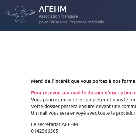
AFEHM
Association Française
pour l'étude de l'hypnose médicale
FORMATION INITIALE
Module 1 : Initiation à la pratique de l’hypnose
Module 2 : Les applications thérapeutiques de l’Hypnose
Hypnose Médicale et Hypno-Analgésie – Formation
Merci de l’intérêt que vous portez à nos forma
« intensive »
Pour recevoir par mail le dossier d’inscription
PERFECTIONNEMENTS
Vous pourrez ensuite le compléter et nous le re
Module 3 : Les grands hypnothérapeute revisités
Votre dossier passera ensuite devant une commis
Un mail vous sera envoyé avec toute la procédure
Module 4 : Hypnose et douleurs : de l’aiguë et du chronique
Module 5 : Phobies, Anxiété, Dépression, Etat de stress post-
Le secrétariat AFEHM
traumatique
0142566565
Module 6 : Les addictions