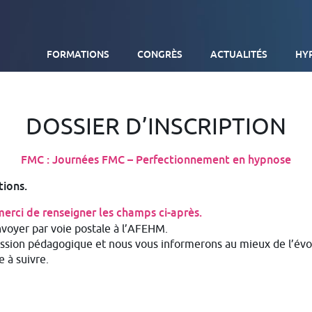
FORMATIONS
CONGRÈS
ACTUALITÉS
HY
DIPLÔME UNIVERSITAIRE D’HYPNOSE MÉDICALE
DOSSIER D’INSCRIPTION
FORMATIONS EXTERNES SUR SITE
FMC : Journées FMC – Perfectionnement en hypnose
TOUTES NOS FORMATIONS
tions.
 merci de renseigner les champs ci-après.
nvoyer par voie postale à l’AFEHM.
sion pédagogique et nous vous informerons au mieux de l’évolu
 à suivre.