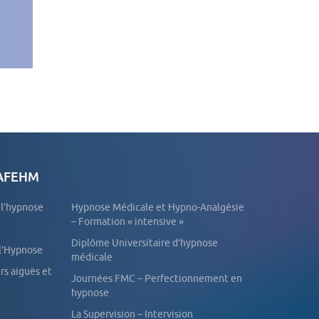
 AFEHM
e l’hypnose
Hypnose Médicale et Hypno-Analgésie
– Formation « intensive »
Diplôme Universitaire d’hypnose
 l’Hypnose
médicale
Journées FMC – Perfectionnement en
hypnose
La Supervision – Intervision