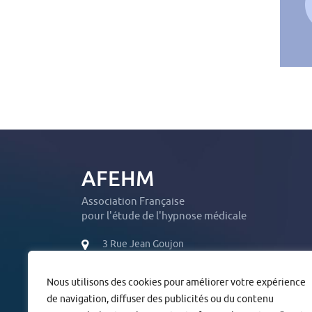
AFEHM
Association Française
pour l'étude de l'hypnose médicale
3 Rue Jean Goujon
75008 Paris
Nous utilisons des cookies pour améliorer votre expérience
01 42 56 65 65
de navigation, diffuser des publicités ou du contenu