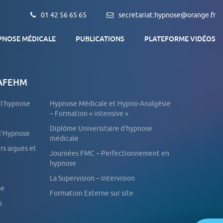
01 42 56 65 65
secretariat.hypnose@orange.fr
PNOSE MÉDICALE
PUBLICATIONS
PLATEFORME VIDÉOS
 AFEHM
Qu’est-ce que l’Hypnose médicale ?
L’association AFEHM
e l’hypnose
Hypnose Médicale et Hypno-Analgésie
Objectif de la formation
– Formation « intensive »
Trouver un thérapeute
Diplôme Universitaire d’hypnose
 l’Hypnose
médicale
Journées FMC – Perfectionnement en
hypnose
La Supervision – Intervision
se
Formation Externe sur site
s