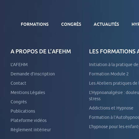
FORMATIONS
CONGRÈS
ACTUALITÉS
HY
A PROPOS DE L’AFEHM
LES FORMATIONS
DIPLÔME UNIVERSITAIRE D’HYPNOSE MÉDICALE
FORMATIONS EXTERNES SUR SITE
L’AFEHM
Initiation à la pratique d
Demande d’inscription
Formation Module 2
TOUTES NOS FORMATIONS
Contact
Les Ateliers pratiques de
Mentions Légales
L’Hypnoanalgésie : douleurs aiguës et
stress
Congrès
Addictions et Hypnose
Publications
Formation à l’Autohypno
Plateforme vidéos
L’hypnose pour les enfant
Règlement intérieur