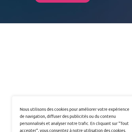
Module 7 : Autohypnose et méditation
Module 8 : L’hypnose pour les enfants
Module 9 : Maternité – Accouchement – Sexualité
Module 10 : Soins palliatifs
JOURNÉES FMC – PERFECTIONNEMENT EN
HYPNOSE
LA SUPERVISION – INTERVISION
Nous utilisons des cookies pour améliorer votre expérience
de navigation, diffuser des publicités ou du contenu
personnalisés et analyser notre trafic. En cliquant sur "Tout
accepter", vous consentez à notre utilisation des cookies.