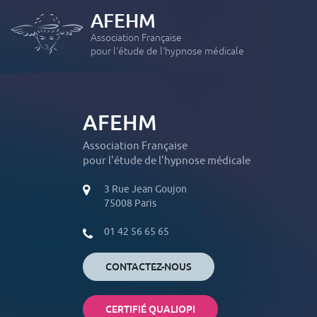
AFEHM
Association Française
pour l'étude de l'hypnose médicale
AFEHM
FORMATION INITIALE
Module 1 : Initiation à la pratique de l’hypnose
Association Française
pour l'étude de l'hypnose médicale
Module 2 : Les applications thérapeutiques de l’Hypnose
Hypnose Médicale et Hypno-Analgésie – Formation
3 Rue Jean Goujon
« intensive »
75008 Paris
PERFECTIONNEMENTS
01 42 56 65 65
Module 3 : Les grands hypnothérapeute revisités
Module 4 : Hypnose et douleurs : de l’aiguë et du chronique
CONTACTEZ-NOUS
Module 5 : Phobies, Anxiété, Dépression, Etat de stress post-
traumatique
CERTIFIÉ QUALIOPI
Module 6 : Les addictions