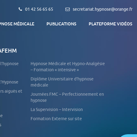
01 42 56 65 65
secretariat.hypnose@orange.fr
PNOSE MÉDICALE
PUBLICATIONS
PLATEFORME VIDÉOS
 AFEHM
Qu’est-ce que l’Hypnose médicale ?
L’association AFEHM
e l’hypnose
Hypnose Médicale et Hypno-Analgésie
Objectif de la formation
– Formation « intensive »
Trouver un thérapeute
Diplôme Universitaire d’hypnose
 l’Hypnose
médicale
Journées FMC – Perfectionnement en
hypnose
La Supervision – Intervision
se
Formation Externe sur site
s