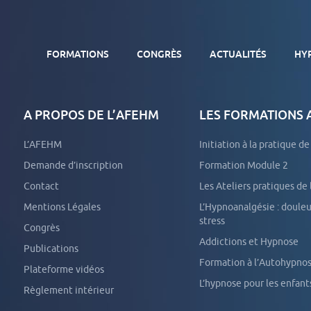
FORMATIONS
CONGRÈS
ACTUALITÉS
HY
A PROPOS DE L’AFEHM
LES FORMATIONS
DIPLÔME UNIVERSITAIRE D’HYPNOSE MÉDICALE
FORMATIONS EXTERNES SUR SITE
L’AFEHM
Initiation à la pratique d
Demande d’inscription
Formation Module 2
TOUTES NOS FORMATIONS
Contact
Les Ateliers pratiques de
Mentions Légales
L’Hypnoanalgésie : douleurs aiguës et
stress
Congrès
Addictions et Hypnose
Publications
Formation à l’Autohypno
Plateforme vidéos
L’hypnose pour les enfant
Règlement intérieur