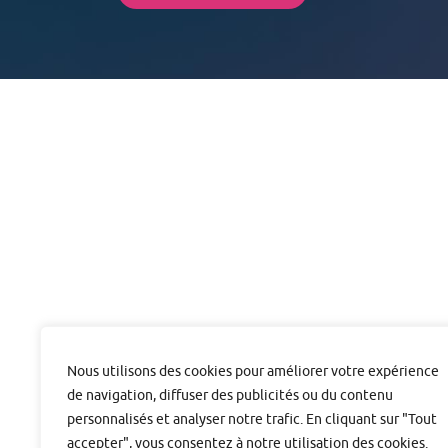
Module 7 : Autohypnose et méditation
Module 8 : L’hypnose pour les enfants
Module 9 : Maternité – Accouchement – Sexualité
Module 10 : Soins palliatifs
JOURNÉES FMC – PERFECTIONNEMENT EN
HYPNOSE
LA SUPERVISION – INTERVISION
Nous utilisons des cookies pour améliorer votre expérience
de navigation, diffuser des publicités ou du contenu
personnalisés et analyser notre trafic. En cliquant sur "Tout
accepter", vous consentez à notre utilisation des cookies.