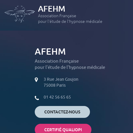
AFEHM
Association Française
pour l'étude de l'hypnose médicale
AFEHM
FORMATION INITIALE
Module 1 : Initiation à la pratique de l’hypnose
Association Française
pour l'étude de l'hypnose médicale
Module 2 : Les applications thérapeutiques de l’Hypnose
Hypnose Médicale et Hypno-Analgésie – Formation
3 Rue Jean Goujon
« intensive »
75008 Paris
PERFECTIONNEMENTS
01 42 56 65 65
Module 3 : Les grands hypnothérapeute revisités
Module 4 : Hypnose et douleurs : de l’aiguë et du chronique
CONTACTEZ-NOUS
Module 5 : Phobies, Anxiété, Dépression, Etat de stress post-
traumatique
CERTIFIÉ QUALIOPI
Module 6 : Les addictions