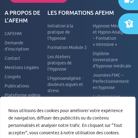
A PROPOS DE
LES FORMATIONS AFEHM
L’AFEHM
Initiation à la
Hypnose Médicale
pratique de
et Hypno-Analgésie
L’AFEHM
l’hypnose
– Formation
Demande
« intensive »
Formation Module 2
d’inscription
Diplôme
Les Ateliers
Contact
Universitaire
pratiques de
d’hypnose médicale
Mentions Légales
l’Hypnose
Journées FMC –
Congrès
L’Hypnoanalgésie :
Perfectionnement
douleurs aiguës et
Publications
en hypnose
stress
Plateforme vidéos
La Supervision –
Addictions et
Intervision
Règlement intérieur
Hypnose
Nous utilisons des cookies pour améliorer votre expérience
Formation Externe
Formation à
de navigation, diffuser des publicités ou du contenu
sur site
l’Autohypnose
personnalisés et analyser notre trafic. En cliquant sur "Tout
L’hypnose pour les
accepter", vous consentez à notre utilisation des cookies.
enfants